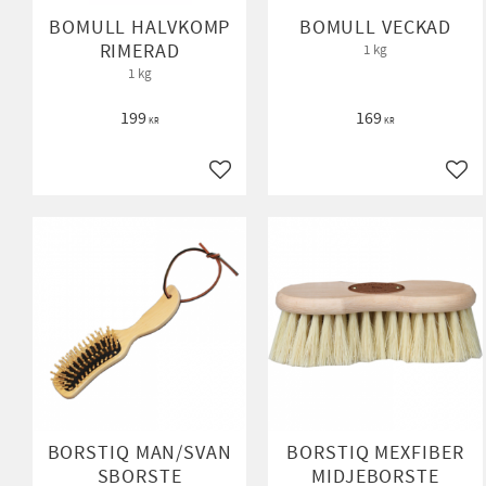
BOMULL HALVKOMP
BOMULL VECKAD
RIMERAD
1 kg
1 kg
199
169
KR
KR
Lägg till i favoriter
Lägg 
BORSTIQ MAN/SVAN
BORSTIQ MEXFIBER
SBORSTE
MIDJEBORSTE