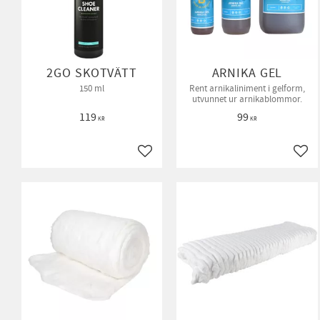
2GO SKOTVÄTT
ARNIKA GEL
150 ml
Rent arnikaliniment i gelform,
utvunnet ur arnikablommor.
119
99
KR
KR
Lägg till i favoriter
Lägg 