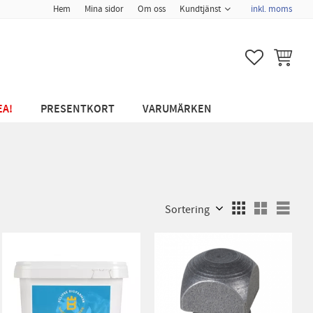
Hem
Mina sidor
Om oss
Kundtjänst
inkl. moms
FAVORITER
KUNDVA
EA!
PRESENTKORT
VARUMÄRKEN
Välj sortering
Välj