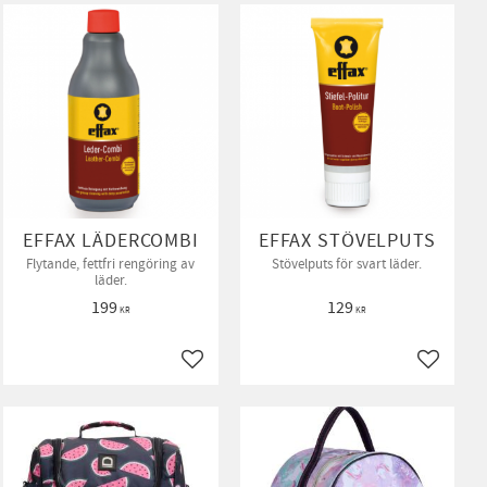
EFFAX LÄDERCOMBI
EFFAX STÖVELPUTS
Flytande, fettfri rengöring av
Stövelputs för svart läder.
läder.
199
129
KR
KR
ll i favoriter
Lägg till i favoriter
Lägg till