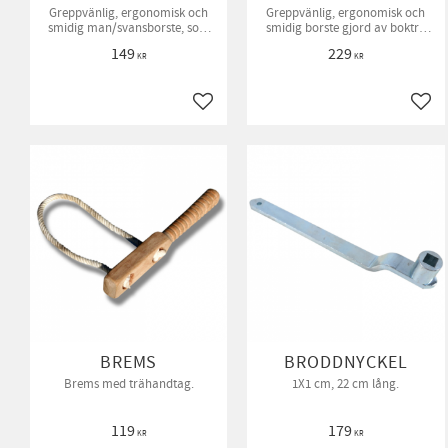
Greppvänlig, ergonomisk och
Greppvänlig, ergonomisk och
smidig man/svansborste, som
smidig borste gjord av bokträ
också kan användas som
och Tampicofiber.
149
229
massageborste.
KR
KR
Lägg till i favoriter
Lägg 
BREMS
BRODDNYCKEL
Brems med trähandtag.
1X1 cm, 22 cm lång.
119
179
KR
KR