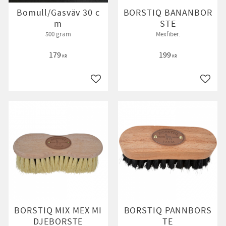
Bomull/Gasväv 30 c
BORSTIQ BANANBOR
m
STE
500 gram
Mexfiber.
179
199
KR
KR
till i favoriter
Lägg till i favoriter
Lägg ti
BORSTIQ MIX MEX MI
BORSTIQ PANNBORS
DJEBORSTE
TE