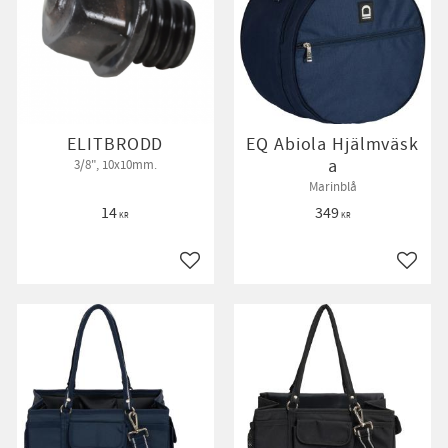
ELITBRODD
EQ Abiola Hjälmväsk
a
3/8", 10x10mm.
Marinblå
14
349
KR
KR
till i favoriter
Lägg till i favoriter
Lägg ti