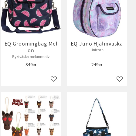
EQ Groomingbag Mel
EQ Juno Hjälmväska
on
Unicorn
Ryktväska melonmotiv
349
249
KR
KR
ll i favoriter
Lägg till i favoriter
Lägg till