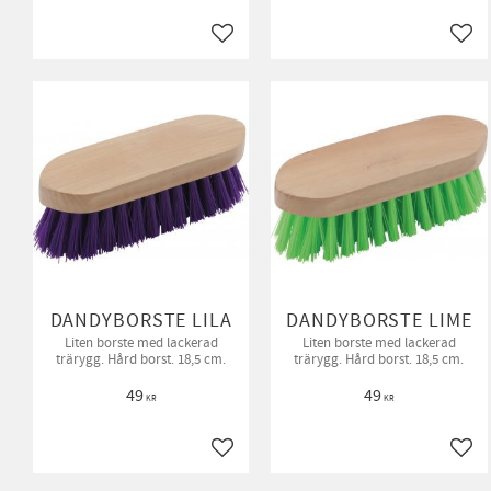
Lägg till i favoriter
Lägg 
DANDYBORSTE LILA
DANDYBORSTE LIME
Liten borste med lackerad
Liten borste med lackerad
trärygg. Hård borst. 18,5 cm.
trärygg. Hård borst. 18,5 cm.
49
49
KR
KR
Lägg till i favoriter
Lägg 