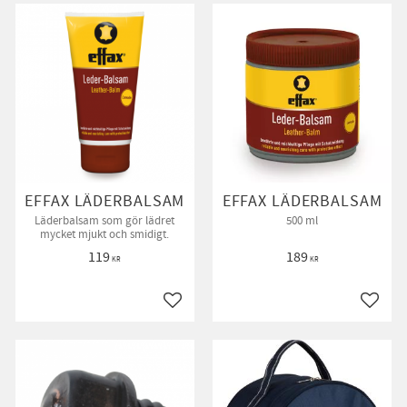
EFFAX LÄDERBALSAM
EFFAX LÄDERBALSAM
Läderbalsam som gör lädret
500 ml
mycket mjukt och smidigt.
119
189
KR
KR
till i favoriter
Lägg till i favoriter
Lägg ti