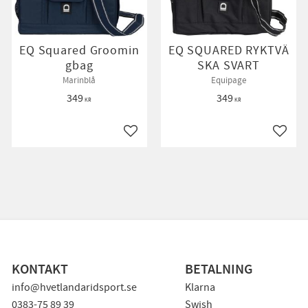
EQ Squared Groomin
EQ SQUARED RYKTVÄ
gbag
SKA SVART
Marinblå
Equipage
349
349
KR
KR
till i favoriter
Lägg till i favoriter
Lägg ti
KONTAKT
BETALNING
info@hvetlandaridsport.se
Klarna
0383-75 89 39
Swish