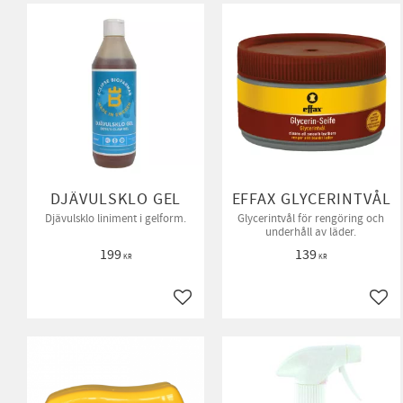
DJÄVULSKLO GEL
EFFAX GLYCERINTVÅL
Djävulsklo liniment i gelform.
Glycerintvål för rengöring och
underhåll av läder.
199
139
KR
KR
Lägg till i favoriter
Lägg 