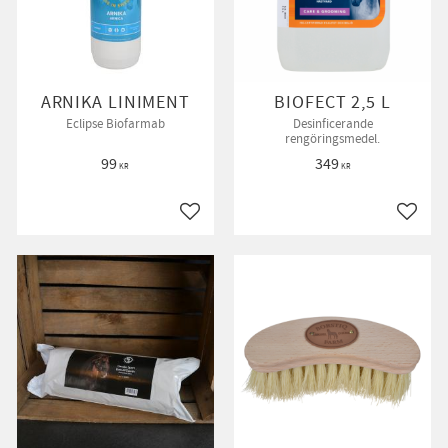
ARNIKA LINIMENT
BIOFECT 2,5 L
Eclipse Biofarmab
Desinficerande
rengöringsmedel.
99
349
KR
KR
till i favoriter
Lägg till i favoriter
Lägg ti