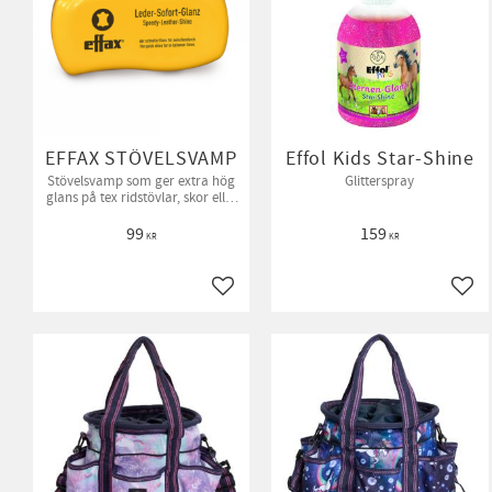
EFFAX STÖVELSVAMP
Effol Kids Star-Shine
Stövelsvamp som ger extra hög
Glitterspray
glans på tex ridstövlar, skor eller
nosgrimmor.
99
159
KR
KR
Lägg till i favoriter
Lägg 