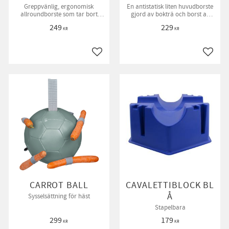
Greppvänlig, ergonomisk
En antistatisk liten huvudborste
allroundborste som tar bort
gjord av bokträ och borst av
både smuts och damm.
polypropen, PP-fiber.
249
229
KR
KR
till i favoriter
Lägg till i favoriter
Lägg ti
CARROT BALL
CAVALETTIBLOCK BL
Å
Sysselsättning för häst
Stapelbara
299
179
KR
KR