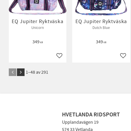
EQ Jupiter Ryktväska
EQ Jupiter Ryktväska
Unicorn
Dutch Blue
349
349
KR
KR
Lägg till i favoriter
Lägg 
1–
48
av
291
HVETLANDA RIDSPORT
Upplandavägen 19
574 33 Vetlanda