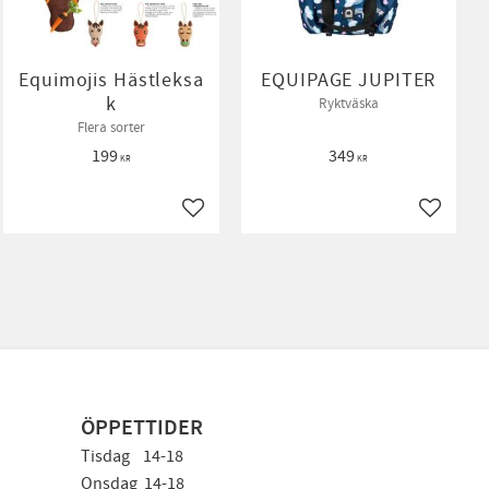
Equimojis Hästleksa
EQUIPAGE JUPITER
k
Ryktväska
Flera sorter
199
349
KR
KR
ll i favoriter
Lägg till i favoriter
Lägg till
ÖPPETTIDER
Tisdag 14-18
Onsdag 14-18