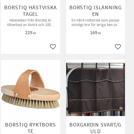
BORSTIQ HÄSTVISKA
BORSTIQ ISLÄNNING
TAGEL
EN
Hästviskan från Borstiq är
En hård rotborste som passar
tillverkad av lövträ och 100%
otroligt bra för leriga ben och
äkta tagel av högsta kvalitet.
grövre päls.
229
169
KR
KR
ll i favoriter
Lägg till i favoriter
Lägg till
BORSTIQ RYKTBORS
BOXGARDIN SVART/G
TE
ULD