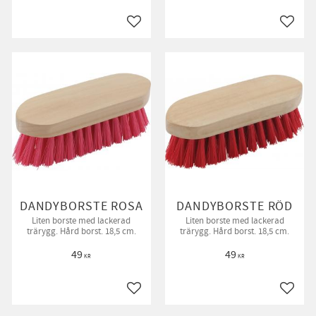
till i favoriter
Lägg till i favoriter
Lägg ti
DANDYBORSTE ROSA
DANDYBORSTE RÖD
Liten borste med lackerad
Liten borste med lackerad
trärygg. Hård borst. 18,5 cm.
trärygg. Hård borst. 18,5 cm.
49
49
KR
KR
till i favoriter
Lägg till i favoriter
Lägg ti