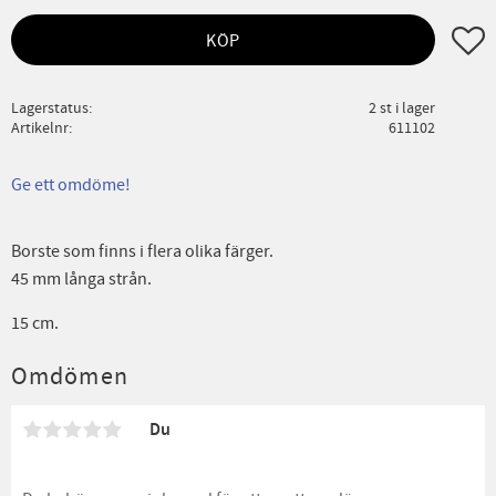
Lägg ti
KÖP
Lagerstatus
2 st i lager
Artikelnr
611102
Ge ett omdöme!
Borste som finns i flera olika färger.
45 mm långa strån.
15 cm.
Omdömen
Du