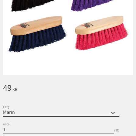
49
KR
Färg
Antal
st