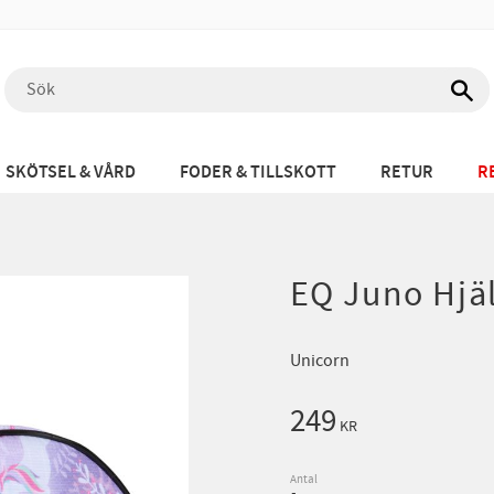
SKÖTSEL & VÅRD
FODER & TILLSKOTT
RETUR
R
EQ Juno Hjä
Unicorn
249
KR
Antal