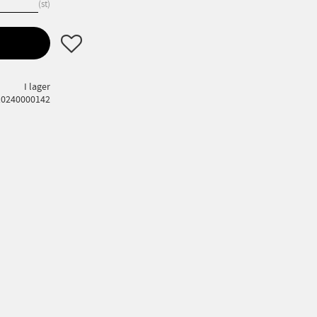
st
Lägg till i favoriter
I lager
10240000142