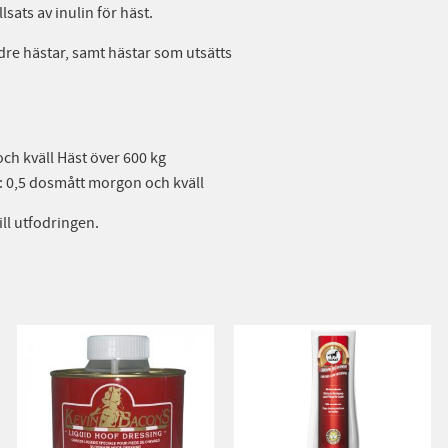
ats av inulin för häst.
ldre hästar, samt hästar som utsätts
ch kväll Häst över 600 kg
: 0,5 dosmått morgon och kväll
ill utfodringen.