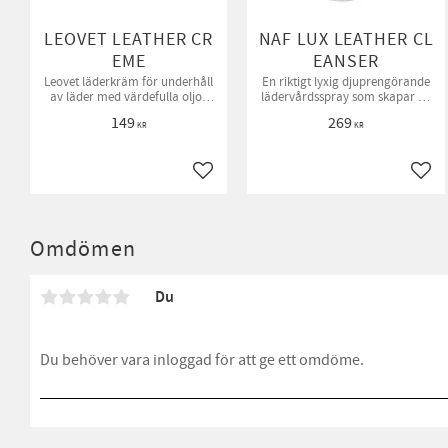
LEOVET LEATHER CR
NAF LUX LEATHER CL
EME
EANSER
Leovet läderkräm för underhåll
En riktigt lyxig djuprengörande
av läder med värdefulla oljor
lädervårdsspray som skapar en
och vaxer som binvax, ricinolja
perfekt finish.
149
269
och lanolin
KR
KR
Lägg till i favoriter
Lägg 
Omdömen
Du