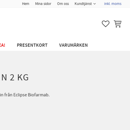
Hem
Mina sidor
Om oss
Kundtjänst
inkl. moms
FAVORITER
KUNDVA
EA!
PRESENTKORT
VARUMÄRKEN
N 2 KG
 från Eclipse Biofarmab.