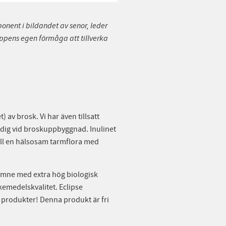
nent i bildandet av senor, leder
oppens egen förmåga att tillverka
 av brosk. Vi har även tillsatt
ändig vid broskuppbyggnad. Inulinet
till en hälsosam tarmflora med
 ämne med extra hög biologisk
emedelskvalitet. Eclipse
åra produkter! Denna produkt är fri