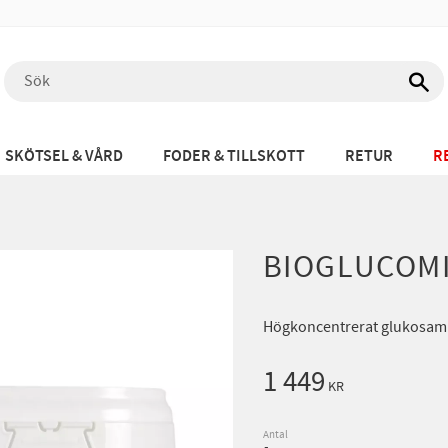
SKÖTSEL & VÅRD
FODER & TILLSKOTT
RETUR
R
BIOGLUCOMI
Högkoncentrerat glukosamin
1 449
KR
Antal