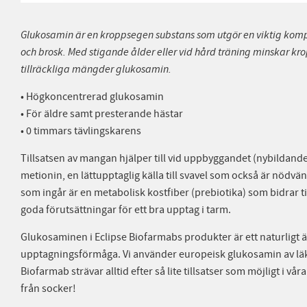
Glukosamin är en kroppsegen substans som utgör en viktig kompo
och brosk. Med stigande ålder eller vid hård träning minskar kr
tillräckliga mängder glukosamin.
• Högkoncentrerad glukosamin
• För äldre samt presterande hästar
• 0 timmars tävlingskarens
Tillsatsen av mangan hjälper till vid uppbyggandet (nybildandet)
metionin, en lättupptaglig källa till svavel som också är nödv
som ingår är en metabolisk kostfiber (prebiotika) som bidrar 
goda förutsättningar för ett bra upptag i tarm.
Glukosaminen i Eclipse Biofarmabs produkter är ett naturligt
upptagningsförmåga. Vi använder europeisk glukosamin av läk
Biofarmab strävar alltid efter så lite tillsatser som möjligt i v
från socker!