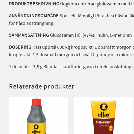
PRODUKTBESKRIVNING
Högkoncentrerad glukosamin med tills
ANVÄNDNINGSOMRÅDE
Speciellt lämpligt för aktiva hästar, ä
för hård ansträngning.
SAMMANSÄTTNING
Glucosamin HCl (47%), Inulin, L-metionin
DOSERING
Häst upp till 600 kg kroppsvikt: 1 dosmått morgon o
kroppsvikt: 1,5 dosmått morgon och kväll C-ponny och mindre
1 dosmått = 7,5 g Blandas i kraftfodergivan i direkt anslutning t
Relaterade produkter