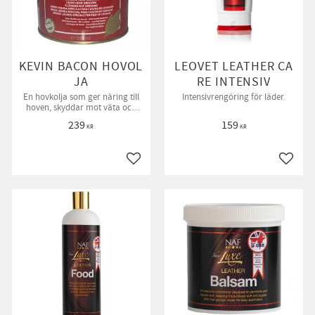
KEVIN BACON HOVOL
LEOVET LEATHER CA
JA
RE INTENSIV
En hovkolja som ger näring till
Intensivrengöring för läder.
hoven, skyddar mot väta och
uttorkning och aktiverar
239
159
hovtillväxten.
KR
KR
till i favoriter
Lägg till i favoriter
Lägg ti