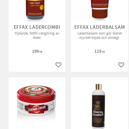
EFFAX LÄDERCOMBI
EFFAX LÄDERBALSAM
Flytande, fettfri rengöring av
Läderbalsam som gör lädret
läder.
mycket mjukt och smidigt.
199
119
KR
KR
Lägg till i favoriter
Lägg 