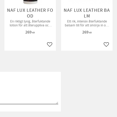
NAF LUX LEATHER FO
NAF LUX LEATHER BA
OD
LM
En riktigt lyxig, återfuktande
Ett rik, intensiv återfuktande
lotion för att återuppliva och
balsam till för att smörja in och
återfukta nyligen rengjort läder
berika läderprodukter.
269
269
eller nytt stelare läder.
KR
KR
till i favoriter
Lägg till i favoriter
Lägg ti