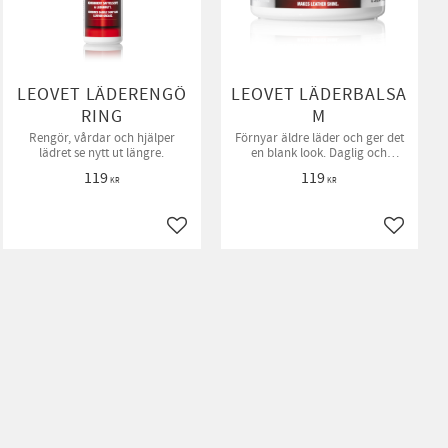
LEOVET LÄDERENGÖ
LEOVET LÄDERBALSA
RING
M
Rengör, vårdar och hjälper
Förnyar äldre läder och ger det
lädret se nytt ut längre.
en blank look. Daglig och
skonsam vård utan
119
119
övermättnad av skinnet.
KR
KR
ll i favoriter
Lägg till i favoriter
Lägg till