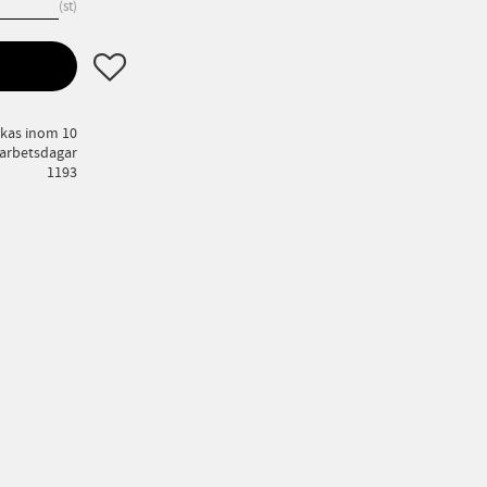
st
Lägg till i favoriter
ckas inom 10
arbetsdagar
1193