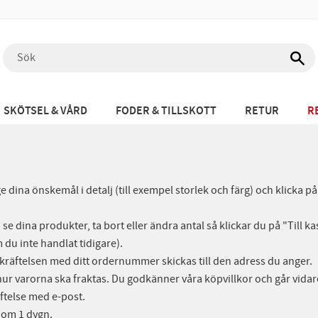
SKÖTSEL & VÅRD
FODER & TILLSKOTT
RETUR
R
e dina önskemål i detalj (till exempel storlek och färg) och klicka 
se dina produkter, ta bort eller ändra antal så klickar du på "Till ka
 du inte handlat tidigare).
bekräftelsen med ditt ordernummer skickas till den adress du anger.
h hur varorna ska fraktas. Du godkänner våra köpvillkor och går vidar
äftelse med e-post.
nom 1 dygn.