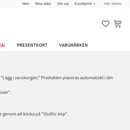
Hem
Mina sidor
Om oss
Kundtjänst
inkl. moms
FAVORITER
KUNDVA
EA!
PRESENTKORT
VARUMÄRKEN
på "Lägg i varukorgen." Produkten placeras automatiskt i din
ssan".
e genom att klicka på "Slutför köp".