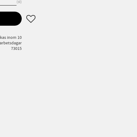
st
Lägg till i favoriter
ckas inom 10
arbetsdagar
73015