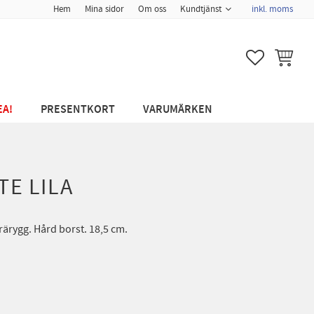
Hem
Mina sidor
Om oss
Kundtjänst
inkl. moms
FAVORITER
KUNDVA
EA!
PRESENTKORT
VARUMÄRKEN
E LILA
rärygg. Hård borst. 18,5 cm.