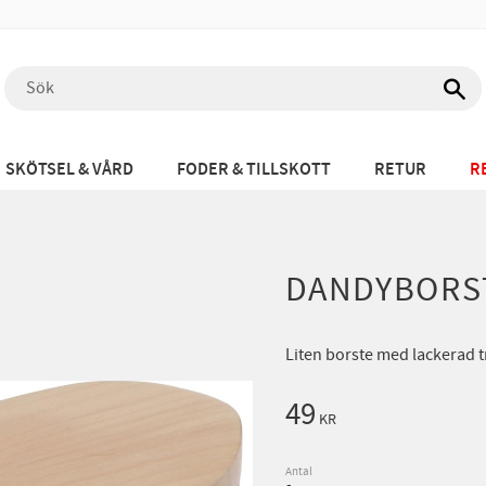
SKÖTSEL & VÅRD
FODER & TILLSKOTT
RETUR
R
DANDYBORST
Liten borste med lackerad t
49
KR
Antal