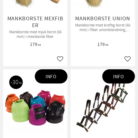
MANKBORSTE MEXFIB
MANKBORSTE UNION
ER
Mankborste med kraftig borst (65
mm) i fiber unionblandning,
Mankborste med mjuk borst (65
ytterkant i mexikansk fiber.
mm) i mexikansk fiber.
179
179
KR
KR
Lägg till i favoriter
Lägg t
INFO
INFO
30
%