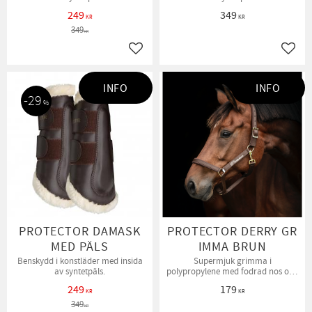
249
349
KR
KR
349
KR
Lägg till i favoriter
Lägg t
INFO
INFO
29
%
PROTECTOR DAMASK
PROTECTOR DERRY GR
MED PÄLS
IMMA BRUN
Benskydd i konstläder med insida
Supermjuk grimma i
av syntetpäls.
polypropylene med fodrad nos och
nacke.
249
179
KR
KR
349
KR