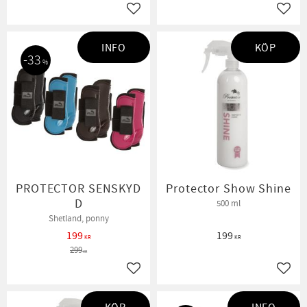
Lägg till i favoriter
Lägg t
INFO
KÖP
33
%
PROTECTOR SENSKYD
Protector Show Shine
D
500 ml
Shetland, ponny
199
199
KR
KR
299
KR
Lägg till i favoriter
Lägg t