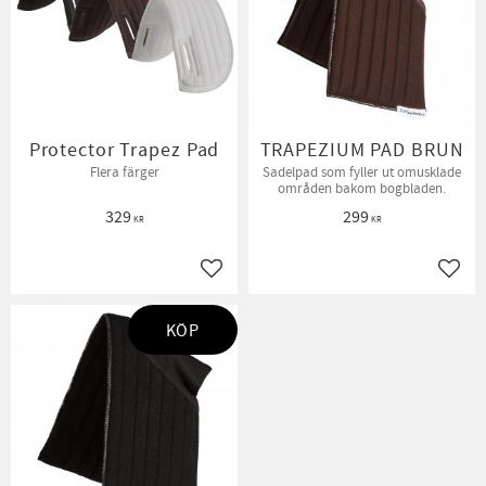
Protector Trapez Pad
TRAPEZIUM PAD BRUN
Flera färger
Sadelpad som fyller ut omusklade
områden bakom bogbladen.
329
299
KR
KR
Lägg till i favoriter
Lägg t
KÖP