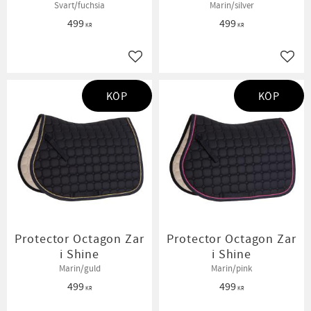
Svart/fuchsia
Marin/silver
499
499
KR
KR
Lägg till i favoriter
Lägg t
KÖP
KÖP
Protector Octagon Zar
Protector Octagon Zar
i Shine
i Shine
Marin/guld
Marin/pink
499
499
KR
KR