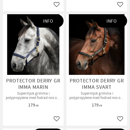
Lägg till i favoriter
Lägg t
INFO
INFO
PROTECTOR DERRY GR
PROTECTOR DERRY GR
IMMA MARIN
IMMA SVART
Supermjuk grimma i
Supermjuk grimma i
polypropylene med fodrad nos och
polypropylene med fodrad nos och
nacke.
nacke.
179
179
KR
KR
Lägg till i favoriter
Lägg t