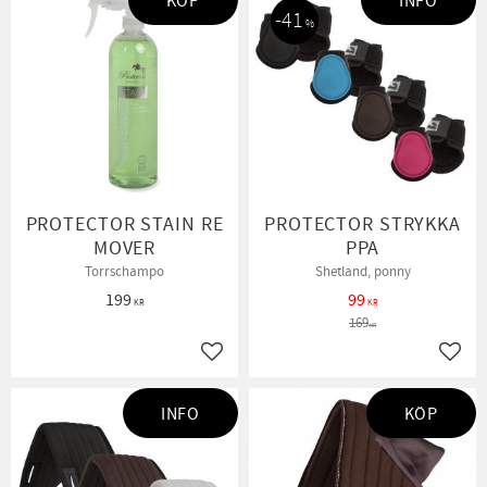
KÖP
INFO
41
%
PROTECTOR STAIN RE
PROTECTOR STRYKKA
MOVER
PPA
Torrschampo
Shetland, ponny
199
99
KR
KR
169
KR
Lägg till i favoriter
Lägg t
INFO
KÖP