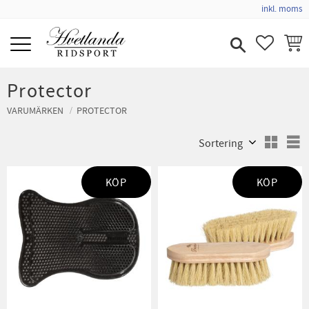
inkl. moms
Meny
FAVORIT
KUND
Protector
VARUMÄRKEN
PROTECTOR
Välj sortering
V
KÖP
KÖP