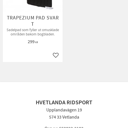
TRAPEZIUM PAD SVAR
T
Sadelpad som fyller ut omusklade
områden bakom bogbladen.
299
KR
Lägg till i favoriter
HVETLANDA RIDSPORT
Upplandavägen 19
574 33 Vetlanda