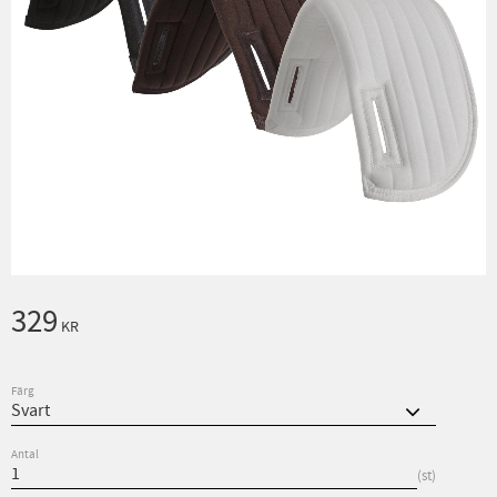
329
KR
Färg
Antal
st