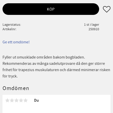
Lägg ti
KÖP
Lagerstatus
1 st i lager
Artikelnr
250910
Ge ett omdöme!
Fyller ut omusklade områden bakom bogbladen.
Rekommenderas av många sadelutprovare då den ger större
frihet för trapezius muskulaturen och därmed minimerar risken
för tryck.
Omdömen
Du