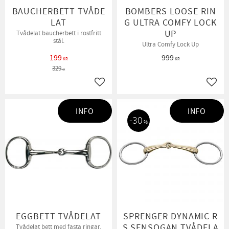
BAUCHERBETT TVÅDE
BOMBERS LOOSE RIN
LAT
G ULTRA COMFY LOCK
UP
Tvådelat baucherbett i rostfritt
stål.
Ultra Comfy Lock Up
199
999
KR
KR
329
KR
Lägg till i favoriter
Lägg t
INFO
INFO
30
%
EGGBETT TVÅDELAT
SPRENGER DYNAMIC R
S SENSOGAN TVÅDELA
Tvådelat bett med fasta ringar.