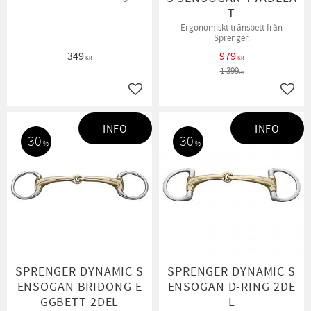
T
Ergonomiskt tränsbett från
Sprenger.
349
979
KR
KR
1 399
KR
Lägg till i favoriter
Lägg t
INFO
INFO
30
30
%
%
SPRENGER DYNAMIC S
SPRENGER DYNAMIC S
ENSOGAN BRIDONG E
ENSOGAN D-RING 2DE
GGBETT 2DEL
L