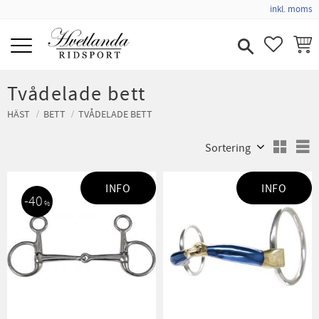
inkl. moms
Meny
FAVORIT
KUND
Tvådelade bett
HÄST
BETT
TVÅDELADE BETT
Välj sortering
V
INFO
INFO
40
%