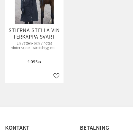
STIERNA STELLA VIN
TERKAPPA SVART
En vatten- och vindtät
vinterkappa i stretchtyg med
mycket god andning!
4 095
KR
till i favoriter
Lägg till i favoriter
KONTAKT
BETALNING