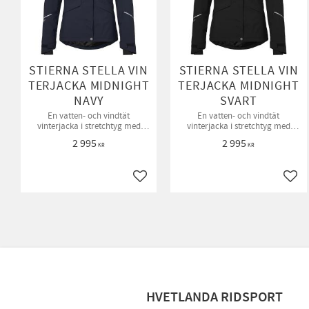
STIERNA STELLA VIN
STIERNA STELLA VIN
TERJACKA MIDNIGHT
TERJACKA MIDNIGHT
NAVY
SVART
En vatten- och vindtät
En vatten- och vindtät
vinterjacka i stretchtyg med
vinterjacka i stretchtyg med
mycket god andning!
mycket god andning!
2 995
2 995
KR
KR
Lägg till i favoriter
Lägg 
HVETLANDA RIDSPORT