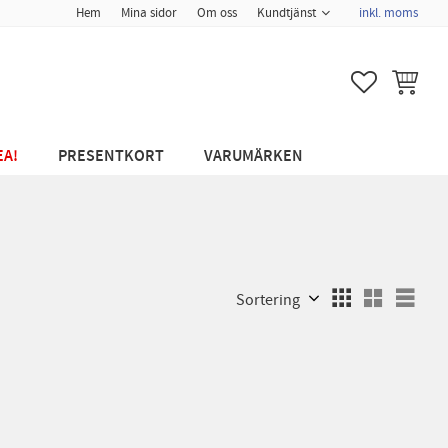
Hem
Mina sidor
Om oss
Kundtjänst
inkl. moms
FAVORITER
KUNDVA
EA!
PRESENTKORT
VARUMÄRKEN
Välj sortering
Välj