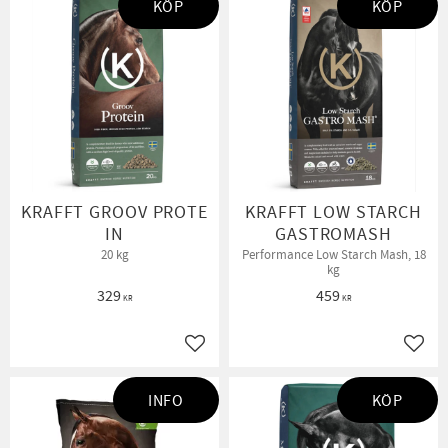
KÖP
KÖP
KRAFFT GROOV PROTE
KRAFFT LOW STARCH
IN
GASTROMASH
20 kg
Performance Low Starch Mash, 18
kg
329
459
KR
KR
Lägg till i favoriter
Lägg t
INFO
KÖP