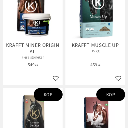
KRAFFT MINER ORIGIN
KRAFFT MUSCLE UP
AL
15 kg
Flera storlekar
549
459
KR
KR
Lägg till i favoriter
Lägg t
KÖP
KÖP