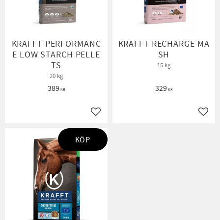
KRAFFT PERFORMANC
KRAFFT RECHARGE MA
E LOW STARCH PELLE
SH
TS
15 kg
20 kg
389
329
KR
KR
Lägg till i favoriter
Lägg t
KÖP