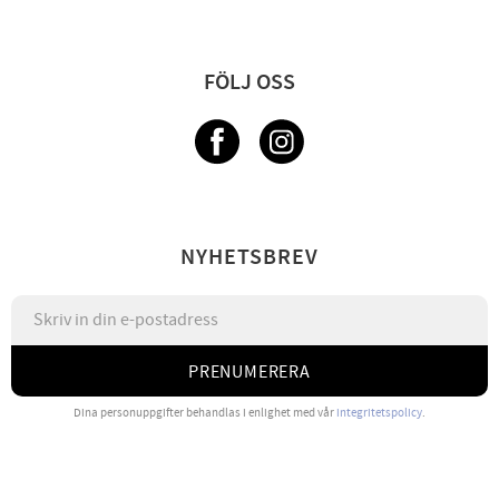
FÖLJ OSS
NYHETSBREV
PRENUMERERA
Dina personuppgifter behandlas i enlighet med vår
integritetspolicy
.