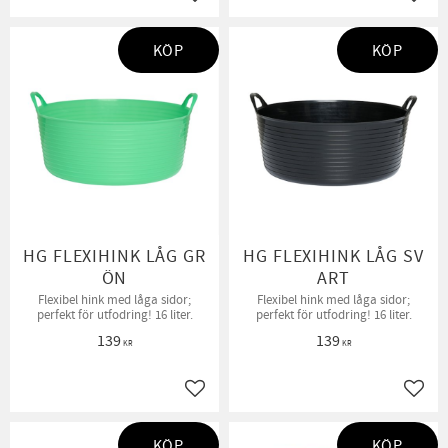
Lägg till i favoriter
Lägg t
KÖP
KÖP
HG FLEXIHINK LÅG GR
HG FLEXIHINK LÅG SV
ÖN
ART
Flexibel hink med låga sidor;
Flexibel hink med låga sidor;
perfekt för utfodring! 16 liter.
perfekt för utfodring! 16 liter.
139
139
KR
KR
Lägg till i favoriter
Lägg t
KÖP
KÖP