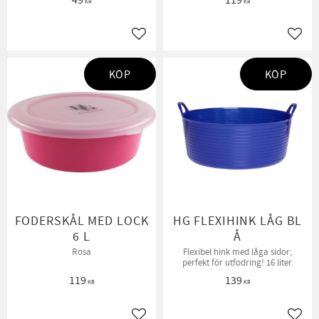
49
119
KR
KR
Lägg till i favoriter
Lägg t
KÖP
KÖP
FODERSKÅL MED LOCK
HG FLEXIHINK LÅG BL
6 L
Å
Rosa
Flexibel hink med låga sidor;
perfekt för utfodring! 16 liter.
119
139
KR
KR