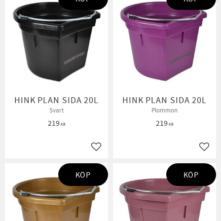
HINK PLAN SIDA 20L
HINK PLAN SIDA 20L
Svart
Plommon
219
219
KR
KR
Lägg till i favoriter
Lägg t
KÖP
KÖP