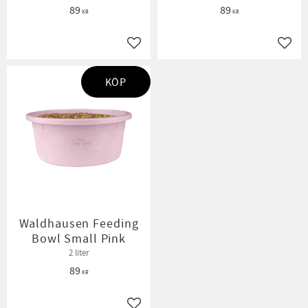
89
89
KR
KR
Lägg till i favoriter
Lägg t
KÖP
Waldhausen Feeding
Bowl Small Pink
2 liter
89
KR