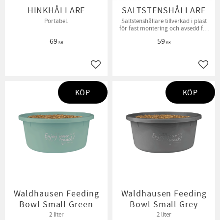
HINKHÅLLARE
SALTSTENSHÅLLARE
Portabel.
Saltstenshållare tillverkad i plast
för fast montering och avsedd för
2 kg sten.
69
59
KR
KR
Lägg till i favoriter
Lägg t
KÖP
KÖP
Waldhausen Feeding
Waldhausen Feeding
Bowl Small Green
Bowl Small Grey
2 liter
2 liter