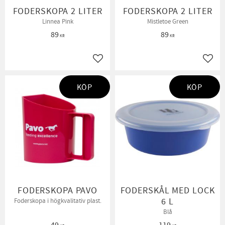
FODERSKOPA 2 LITER
FODERSKOPA 2 LITER
Linnea Pink
Mistletoe Green
89
89
KR
KR
Lägg till i favoriter
Lägg t
KÖP
KÖP
FODERSKOPA PAVO
FODERSKÅL MED LOCK
6 L
Foderskopa i högkvalitativ plast.
Blå