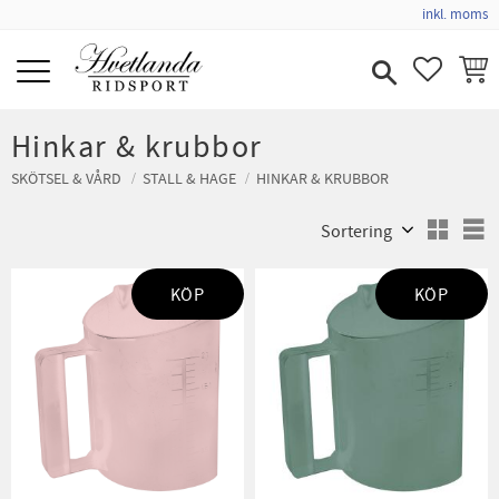
inkl. moms
Meny
FAVORIT
KUND
Hinkar & krubbor
SKÖTSEL & VÅRD
STALL & HAGE
HINKAR & KRUBBOR
Välj sortering
V
KÖP
KÖP