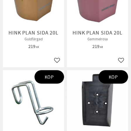
HINK PLAN SIDA 20L
HINK PLAN SIDA 20L
Guldfärgad
Gammelrosa
219
219
KR
KR
Lägg till i favoriter
Lägg t
KÖP
KÖP