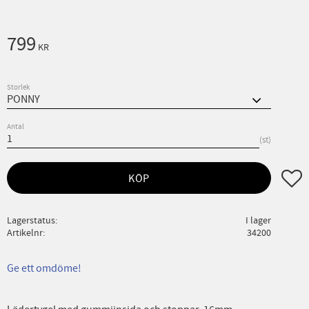
799
KR
Storlek
Antal
st
Lägg ti
KÖP
Lagerstatus
I lager
Artikelnr
34200
Ge ett omdöme!