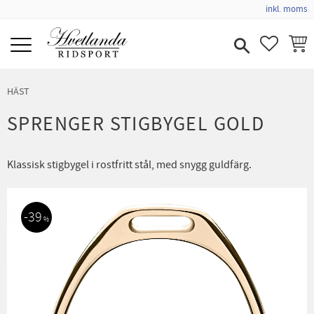
inkl. moms
Meny
FAVORIT
KUND
HÄST
SPRENGER STIGBYGEL GOLD
Klassisk stigbygel i rostfritt stål, med snygg guldfärg.
39
%