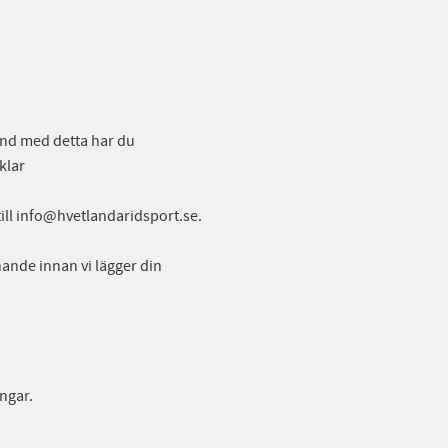
band med detta har du
klar
till info@hvetlandaridsport.se.
nande innan vi lägger din
ingar.