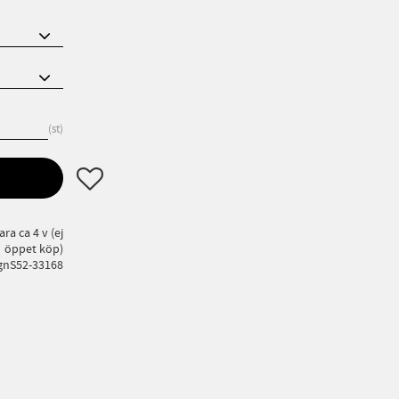
st
Lägg till i favoriter
ra ca 4 v (ej
öppet köp)
gnS52-33168