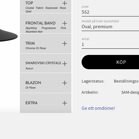
Liner
Modell på liner-Samshield
Antal
KÖP
Lagerstatus
Beställningsva
Artikelnr
SAM-desi
Ge ett omdöme!