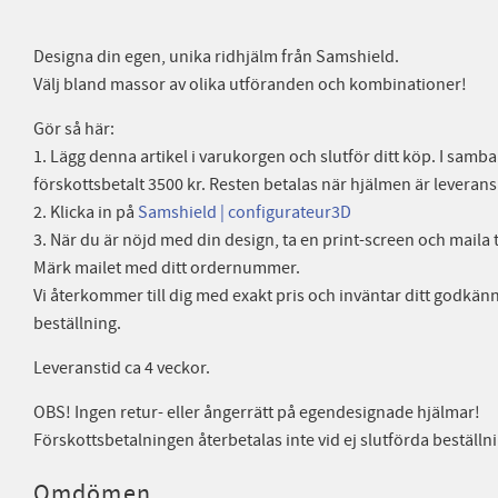
Designa din egen, unika ridhjälm från Samshield.
Välj bland massor av olika utföranden och kombinationer!
Gör så här:
1. Lägg denna artikel i varukorgen och slutför ditt köp. I sam
förskottsbetalt 3500 kr. Resten betalas när hjälmen är leverans
2. Klicka in på
Samshield | configurateur3D
3. När du är nöjd med din design, ta en print-screen och maila 
Märk mailet med ditt ordernummer.
Vi återkommer till dig med exakt pris och inväntar ditt godkän
beställning.
Leveranstid ca 4 veckor.
OBS! Ingen retur- eller ångerrätt på egendesignade hjälmar!
Förskottsbetalningen återbetalas inte vid ej slutförda beställn
Omdömen