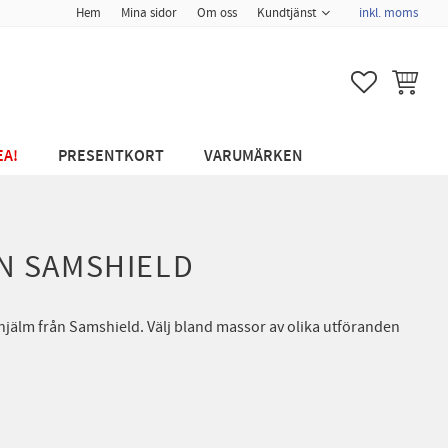
Hem
Mina sidor
Om oss
Kundtjänst
inkl. moms
FAVORITER
KUNDVA
EA!
PRESENTKORT
VARUMÄRKEN
N SAMSHIELD
hjälm från Samshield. Välj bland massor av olika utföranden