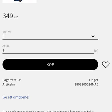
349
KR
Storlek
Antal
st
Lägg ti
KÖP
Lagerstatus
I lager
Artikelnr
1808305624MA5
Ge ett omdöme!