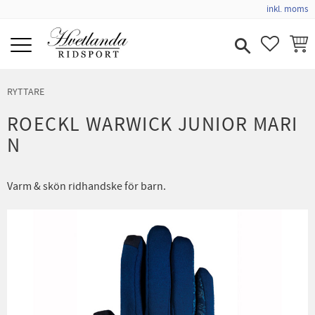
inkl. moms
Meny
FAVORIT
KUND
RYTTARE
ROECKL WARWICK JUNIOR MARI
N
Varm & skön ridhandske för barn.