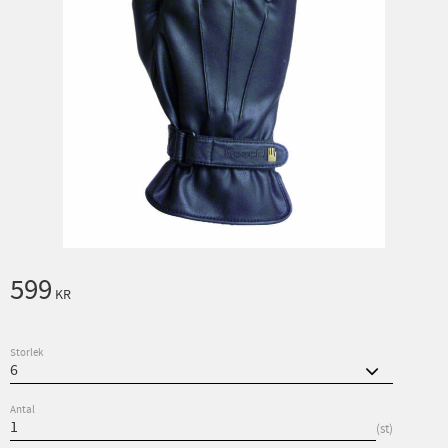
599
KR
Storlek
Antal
st