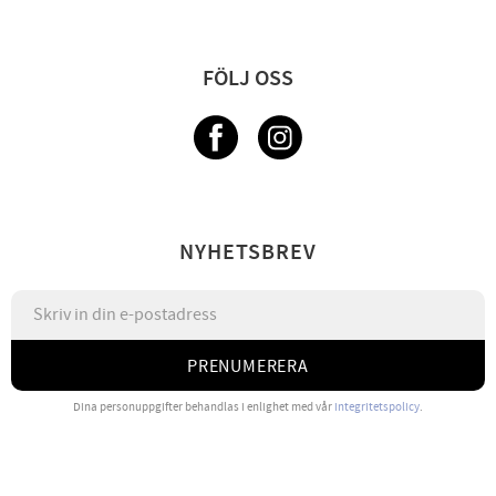
FÖLJ OSS
NYHETSBREV
PRENUMERERA
Dina personuppgifter behandlas i enlighet med vår
integritetspolicy
.