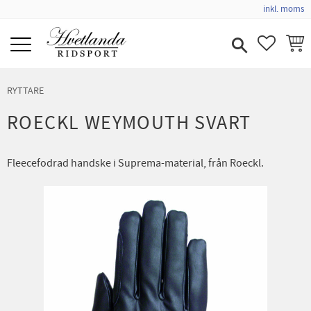
inkl. moms
Meny
FAVORIT
KUND
RYTTARE
ROECKL WEYMOUTH SVART
Fleecefodrad handske i Suprema-material, från Roeckl.