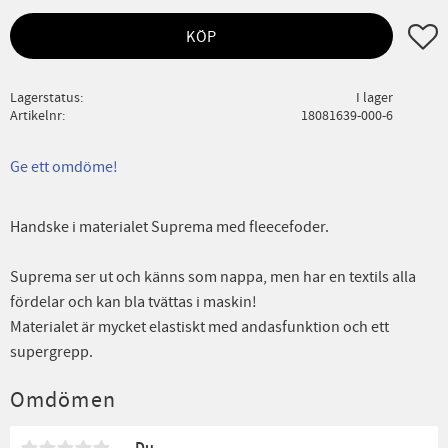
Lägg ti
KÖP
Lagerstatus
I lager
Artikelnr
18081639-000-6
Ge ett omdöme!
Handske i materialet Suprema med fleecefoder.
Suprema ser ut och känns som nappa, men har en textils alla
fördelar och kan bla tvättas i maskin!
Materialet är mycket elastiskt med andasfunktion och ett
supergrepp.
Omdömen