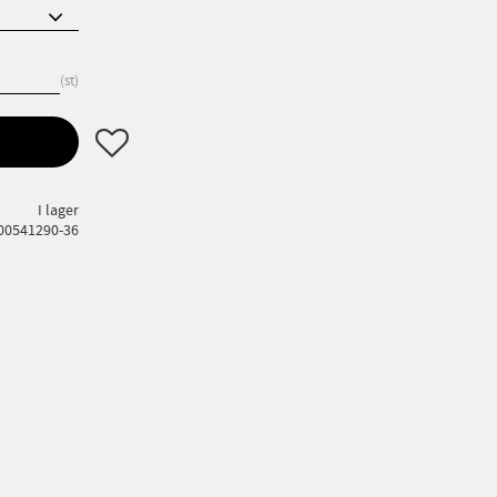
st
Lägg till i favoriter
I lager
00541290-36