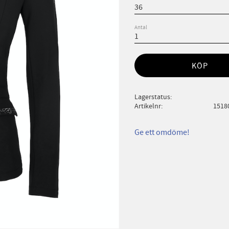
Antal
KÖP
Lagerstatus
Artikelnr
1518
Ge ett omdöme!