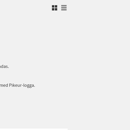
Rutnätsvy
Listvy
ndas.
r med Pikeur-logga.