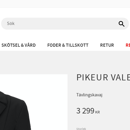
SKÖTSEL & VÅRD
FODER & TILLSKOTT
RETUR
R
PIKEUR VAL
Tävlingskavaj
3 299
KR
Storlek