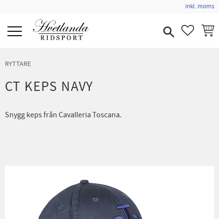
inkl. moms
Meny
FAVORIT
KUND
RYTTARE
CT KEPS NAVY
Snygg keps från Cavalleria Toscana.