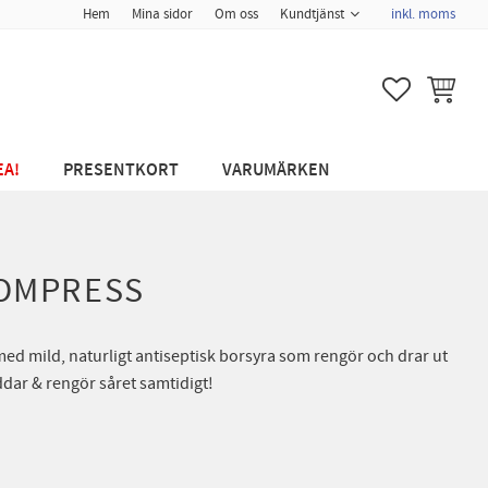
Hem
Mina sidor
Om oss
Kundtjänst
inkl. moms
FAVORITER
KUNDVA
EA!
PRESENTKORT
VARUMÄRKEN
KOMPRESS
 mild, naturligt antiseptisk borsyra som rengör och drar ut
ddar & rengör såret samtidigt!