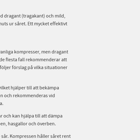
 dragant (tragakant) och mild,
ts ur såret. Ett mycket effektivt
vanliga kompresser, men dragant
 i de flesta fall rekommenderar att
ljer förslag på vilka situationer
lket hjälper till att bekämpa
ästen och rekommenderas vid
a.
r och kan hjälpa till att dämpa
n, hasgallor och överben.
re sår. Kompressen håller såret rent