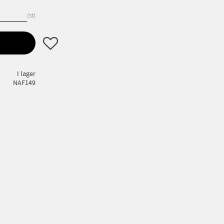
st
Lägg till i favoriter
I lager
NAF149