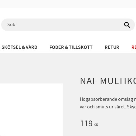
SKÖTSEL & VÅRD
FODER & TILLSKOTT
RETUR
R
NAF MULTI
Högabsorberande omslag med
var och smuts ur såret. Sky
119
KR