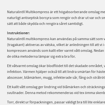
NaturalintX Multikompress är ett högabsorberande omslag med
naturligt antiseptisk borsyra som rengör och drar ut var och smu
sätt att både skydda och rengöra såret samtidigt.
Instruktioner:
NaturalintX multikompress kan användas på samma sätt som 
(tragakant) aktiveras av vätska, vilket är anledningen till att vi
kompressen används som kallt eller varmt vått omslag. Nedan fö
de olika metoderna lämpar sig extra bra för.
Ett våtvarmt omslag ökar blodflödet till det skadade området, vi
infektion. Värmen hjälper också till att lindra smärtan för h
abscesser, blåmärken, mugg, infekterade sår, fång och strålröt
Ett kallt vått omslag ger lindring vid blåmärken och sträckninga
svullnader. Denna metod rekommenderas vid tex ömma skenbe
Torr, direkt ur förpackningen, passar väldigt bra till lite enkla