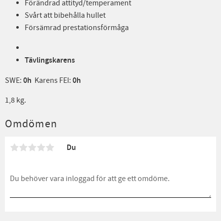
Förändrad attityd/temperament
Svårt att bibehålla hullet
Försämrad prestationsförmåga
Tävlingskarens
SWE:
0h
Karens FEI:
0h
1,8 kg.
Omdömen
Du