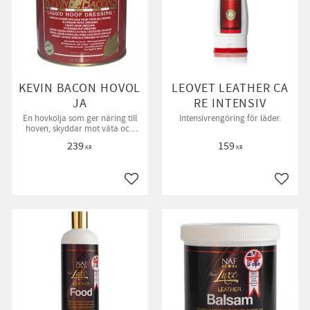
KEVIN BACON HOVOL
LEOVET LEATHER CA
JA
RE INTENSIV
En hovkolja som ger näring till
Intensivrengöring för läder.
hoven, skyddar mot väta och
uttorkning och aktiverar
239
159
hovtillväxten.
KR
KR
till i favoriter
Lägg till i favoriter
Lägg ti