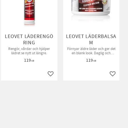
LEOVET LÄDERENGÖ
LEOVET LÄDERBALSA
RING
M
Rengör, vårdar och hjälper
Förnyar äldre läder och ger det
lädret se nytt ut längre.
en blank look. Daglig och
skonsam vård utan
119
119
övermättnad av skinnet.
KR
KR
ll i favoriter
Lägg till i favoriter
Lägg till