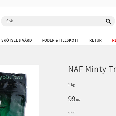
SKÖTSEL & VÅRD
FODER & TILLSKOTT
RETUR
R
NAF Minty T
1 kg
99
KR
Antal