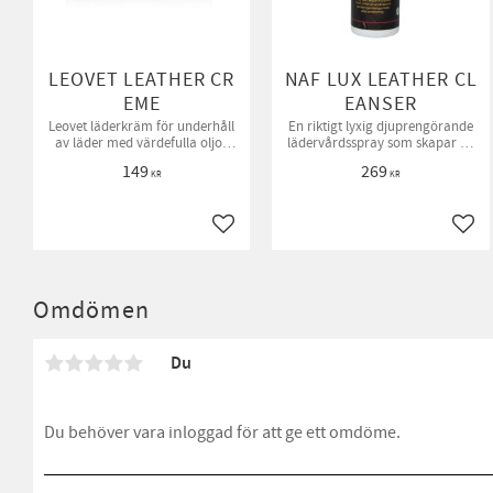
LEOVET LEATHER CR
NAF LUX LEATHER CL
EME
EANSER
Leovet läderkräm för underhåll
En riktigt lyxig djuprengörande
av läder med värdefulla oljor
lädervårdsspray som skapar en
och vaxer som binvax, ricinolja
perfekt finish.
149
269
och lanolin
KR
KR
Lägg till i favoriter
Lägg 
Omdömen
Du