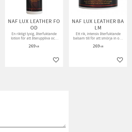
NAF LUX LEATHER FO
NAF LUX LEATHER BA
OD
LM
En riktigt lyxig, återfuktande
Ett rik, intensiv återfuktande
lotion för att återuppliva och
balsam till för att smörja in och
återfukta nyligen rengjort läder
berika läderprodukter.
269
269
eller nytt stelare läder.
KR
KR
till i favoriter
Lägg till i favoriter
Lägg ti