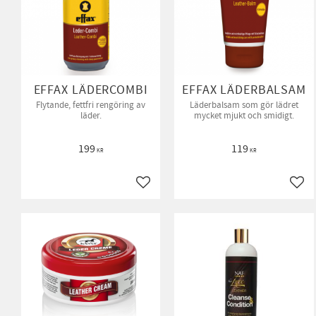
EFFAX LÄDERCOMBI
EFFAX LÄDERBALSAM
Flytande, fettfri rengöring av
Läderbalsam som gör lädret
läder.
mycket mjukt och smidigt.
199
119
KR
KR
Lägg till i favoriter
Lägg 