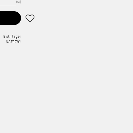
st
Lägg till i favoriter
8 st i lager
NAF1791