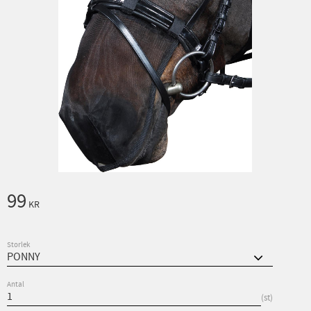
99
KR
Storlek
Antal
st