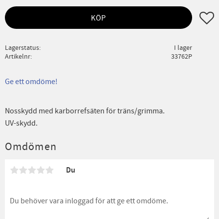
Lägg ti
KÖP
Lagerstatus
I lager
Artikelnr
33762P
Ge ett omdöme!
Nosskydd med karborrefsäten för träns/grimma.
UV-skydd.
Omdömen
Du