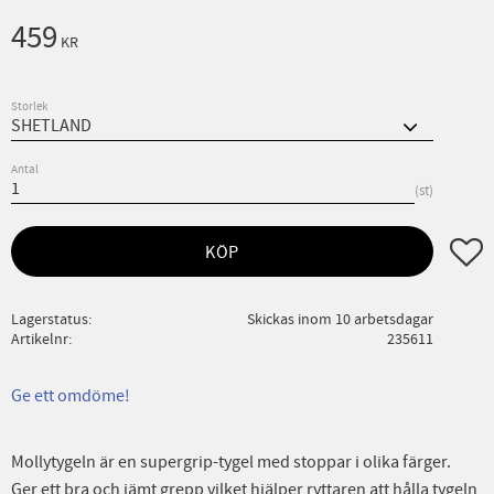
459
KR
Storlek
Antal
st
Lägg ti
KÖP
Lagerstatus
Skickas inom 10 arbetsdagar
Artikelnr
235611
Ge ett omdöme!
Mollytygeln är en supergrip-tygel med stoppar i olika färger.
Ger ett bra och jämt grepp vilket hjälper ryttaren att hålla tygeln