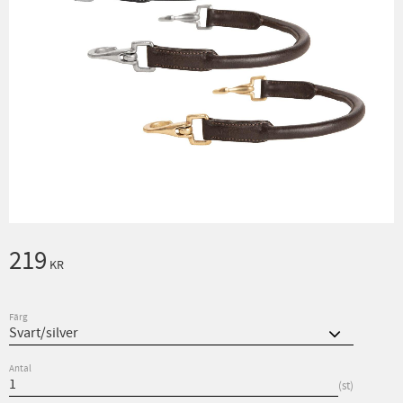
219
KR
Färg
Antal
st