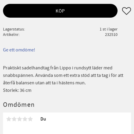
Lägg ti
KÖP
Lagerstatus
1 st i lager
Artikelnr
232510
Ge ett omdöme!
Praktiskt sadelhandtag från Lippo i rundsytt läder med
snabbspännen. Använda som ett extra stöd att ta tag i för att
återfå balansen utan att ta i hästens mun.
Storlek: 36 cm
Omdömen
Du