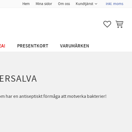
Hem
Mina sidor
Om oss
Kundtjänst
inkl. moms
FAVORITER
KUNDVA
EA!
PRESENTKORT
VARUMÄRKEN
VERSALVA
som har en antiseptiskt förmåga att motverka bakterier!