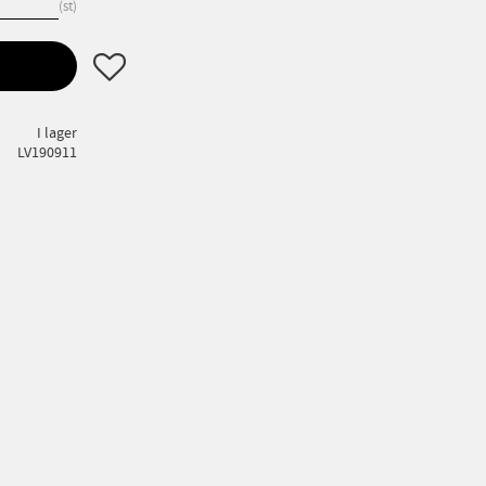
st
Lägg till i favoriter
I lager
LV190911