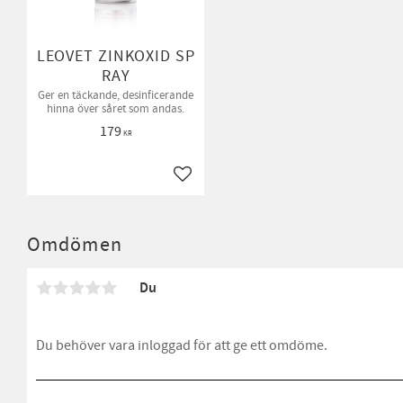
LEOVET ZINKOXID SP
RAY
Ger en täckande, desinficerande
hinna över såret som andas.
179
KR
Lägg till i favoriter
Omdömen
Du