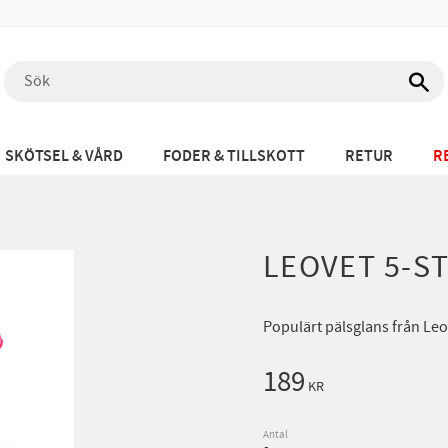
SKÖTSEL & VÅRD
FODER & TILLSKOTT
RETUR
R
LEOVET 5-S
Populärt pälsglans från Leov
189
KR
Antal