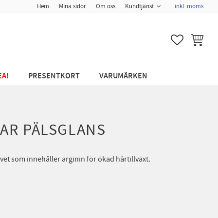
Hem
Mina sidor
Om oss
Kundtjänst
inkl. moms
FAVORITER
KUNDVA
EA!
PRESENTKORT
VARUMÄRKEN
TAR PÄLSGLANS
et som innehåller arginin för ökad hårtillväxt.