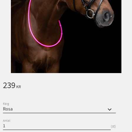
239
KR
Färg
Antal
st