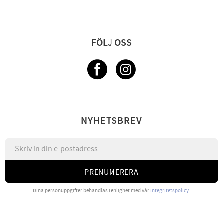
FÖLJ OSS
NYHETSBREV
PRENUMERERA
Dina personuppgifter behandlas i enlighet med vår
integritetspolicy
.