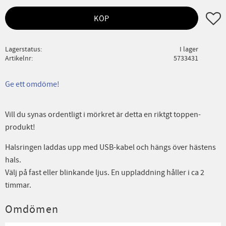
Lägg ti
KÖP
Lagerstatus
I lager
Artikelnr
5733431
Ge ett omdöme!
Vill du synas ordentligt i mörkret är detta en riktgt toppen-
produkt!
Halsringen laddas upp med USB-kabel och hängs över hästens
hals.
Välj på fast eller blinkande ljus. En uppladdning håller i ca 2
timmar.
Omdömen