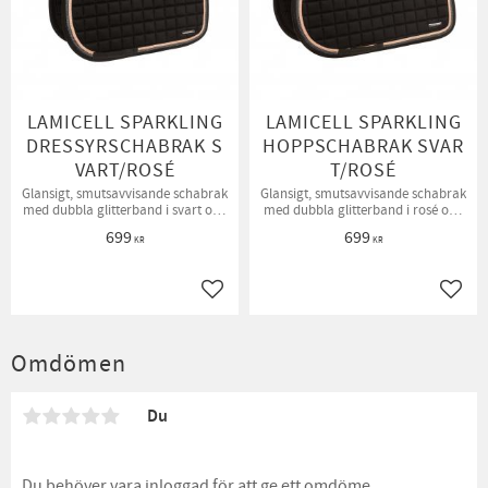
LAMICELL SPARKLING
LAMICELL SPARKLING
DRESSYRSCHABRAK S
HOPPSCHABRAK SVAR
VART/ROSÉ
T/ROSÉ
Glansigt, smutsavvisande schabrak
Glansigt, smutsavvisande schabrak
med dubbla glitterband i svart och
med dubbla glitterband i rosé och
rosé.
svart.
699
699
KR
KR
Lägg till i favoriter
Lägg t
Omdömen
Du