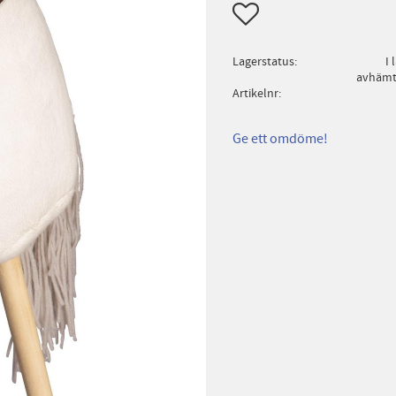
Lägg till i favoriter
Lagerstatus
I 
avhämtn
Artikelnr
Ge ett omdöme!