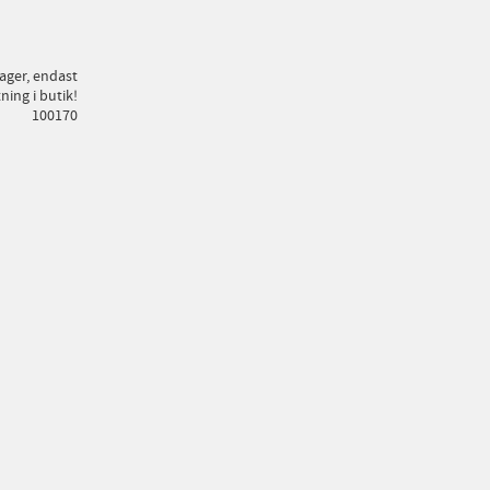
lager, endast
ing i butik!
100170