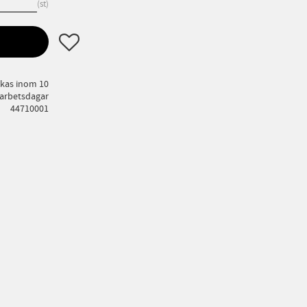
st
Lägg till i favoriter
ckas inom 10
arbetsdagar
44710001