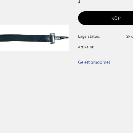
KÖP
Lagerstatus
Ski
Artikelnr
Ge ett omdöme!