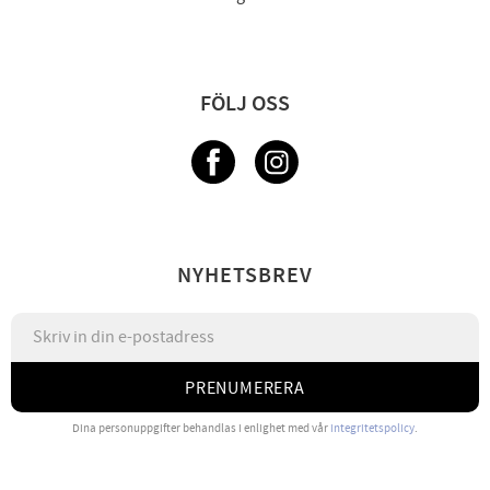
FÖLJ OSS
NYHETSBREV
PRENUMERERA
Dina personuppgifter behandlas i enlighet med vår
integritetspolicy
.