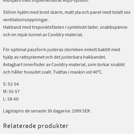
Ridhjälm med implementerat Mips-system.
Stilren hjälm med bred skärm, matt yta och panel med totalt sex
ventilationsöppningar.
Hakband med trepunktsfästen i syntetiskt läder, snabbspänne
och en mjuk tunnel av Cooldry-material.
För optimal passform justeras storleken enkelt baktill med
hjälp av rattsystemet och det justerbara hakbandet.
Avtagbart innerfoder av Cooldry-material, som torkar snabbt
och håller huvudet svalt. Tvättas i maskin vid 40°C.
S: 52-54
M: 55-57
L: 58-60
Lägstapris de senaste 30 dagarna: 1999 SEK
Relaterade produkter