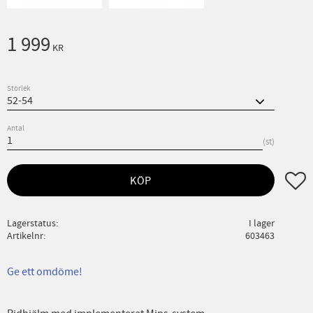
1 999
KR
Storlek
Antal
st
Lägg ti
KÖP
Lagerstatus
I lager
Artikelnr
603463
Ge ett omdöme!