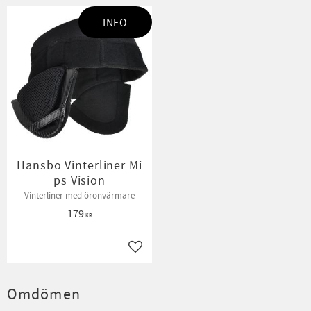
INFO
Hansbo Vinterliner Mi
ps Vision
Vinterliner med öronvärmare
179
KR
Lägg till i favoriter
Omdömen