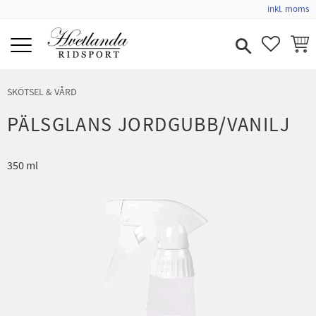
inkl. moms
Meny
FAVORIT
KUND
SKÖTSEL & VÅRD
PÄLSGLANS JORDGUBB/VANILJ
350 ml