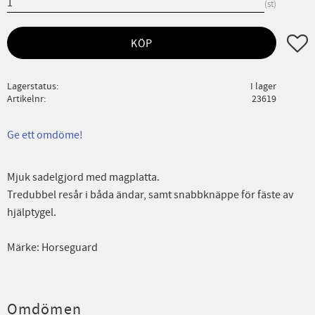
st
Lägg ti
KÖP
Lagerstatus
I lager
Artikelnr
23619
Ge ett omdöme!
Mjuk sadelgjord med magplatta.
Tredubbel resår i båda ändar, samt snabbknäppe för fäste av
hjälptygel.
Märke: Horseguard
Omdömen