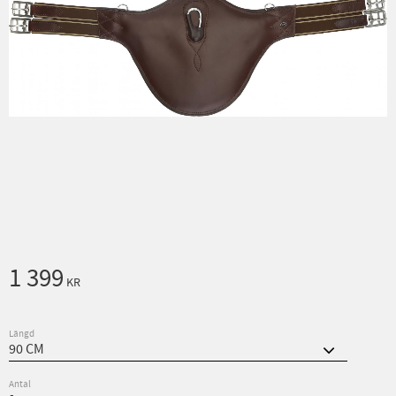
1 399
KR
Längd
Antal