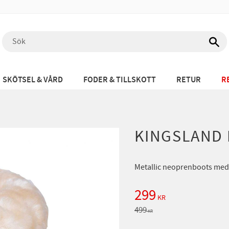
SKÖTSEL & VÅRD
FODER & TILLSKOTT
RETUR
R
KINGSLAND 
Metallic neoprenboots med 
Nedsatt pris:
299
KR
Ordinarie pris:
499
KR