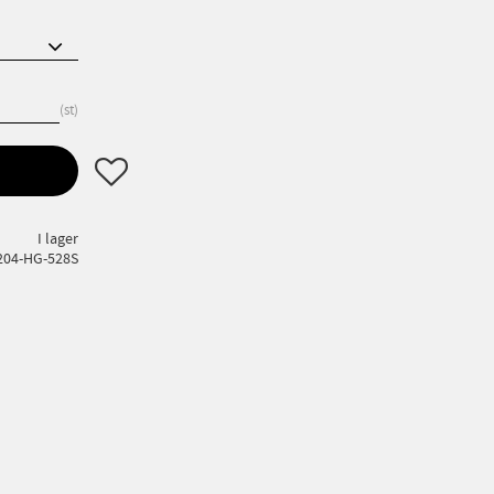
st
Lägg till i favoriter
I lager
204-HG-528S