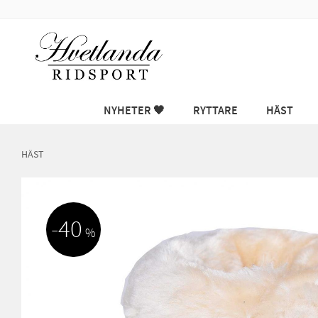
NYHETER 🖤
RYTTARE
HÄST
HÄST
40
%