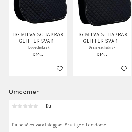
HG MILVA SCHABRAK
HG MILVA SCHABRAK
GLITTER SVART
GLITTER SVART
Hoppschabrak
Dressyrschabrak
649
649
KR
KR
Lägg till i favoriter
Lägg 
Omdömen
Du