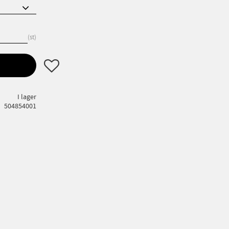
st
Lägg till i favoriter
I lager
504854001