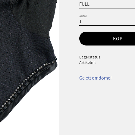
Antal
KÖP
Lagerstatus
Artikelnr
Ge ett omdöme!