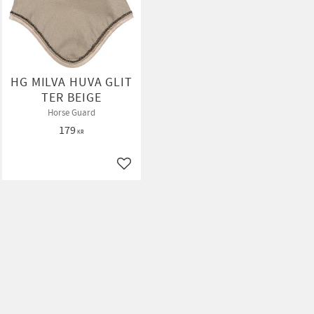
HG MILVA HUVA GLIT
TER BEIGE
Horse Guard
179
KR
ll i favoriter
Lägg till i favoriter