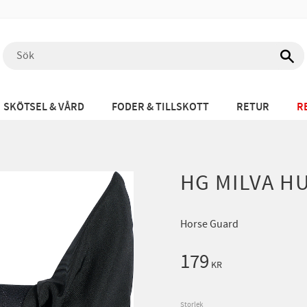
SKÖTSEL & VÅRD
FODER & TILLSKOTT
RETUR
R
HG MILVA H
Horse Guard
179
KR
Storlek