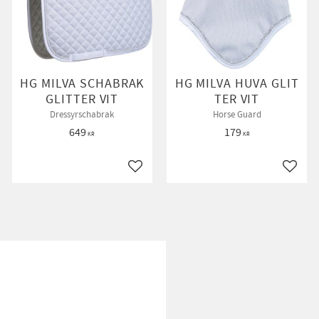
HG MILVA SCHABRAK
HG MILVA HUVA GLIT
GLITTER VIT
TER VIT
Dressyrschabrak
Horse Guard
649
179
KR
KR
till i favoriter
Lägg till i favoriter
Lägg ti