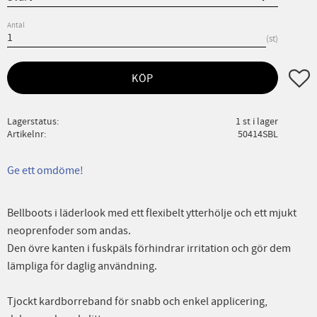
Antal
st
Lägg ti
KÖP
Lagerstatus
1 st i lager
Artikelnr
50414SBL
Ge ett omdöme!
Bellboots i läderlook med ett flexibelt ytterhölje och ett mjukt
neoprenfoder som andas.
Den övre kanten i fuskpäls förhindrar irritation och gör dem
lämpliga för daglig användning.
Tjockt kardborreband för snabb och enkel applicering,