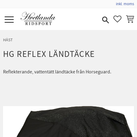
inkl. moms
Meny
FAVORIT
KUND
HÄST
HG REFLEX LÄNDTÄCKE
Reflekterande, vattentätt ländtäcke från Horseguard.