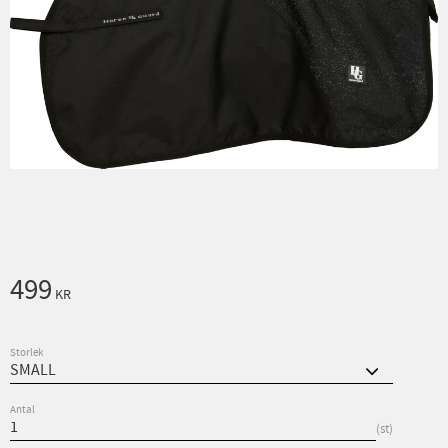
499
KR
Storlek
Antal
st