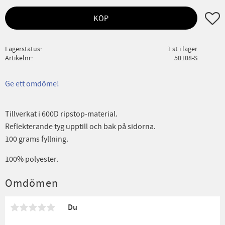
Lägg ti
KÖP
Lagerstatus
1 st i lager
Artikelnr
50108-S
Ge ett omdöme!
Tillverkat i 600D ripstop-material.
Reflekterande tyg upptill och bak på sidorna.
100 grams fyllning.
100% polyester.
Omdömen
Du