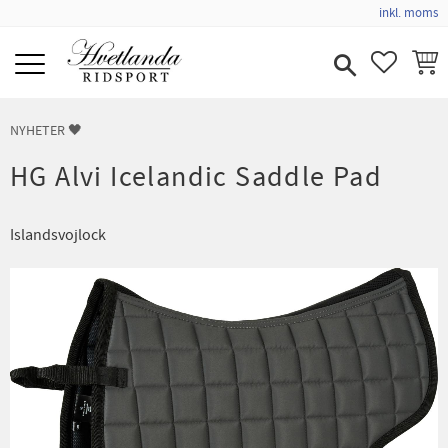
inkl. moms
Meny
FAVORIT
KUND
NYHETER 🖤
HG Alvi Icelandic Saddle Pad
Islandsvojlock