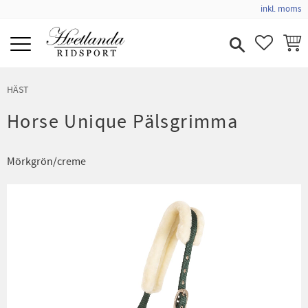
inkl. moms
Meny
FAVORIT
KUND
HÄST
Horse Unique Pälsgrimma
Mörkgrön/creme