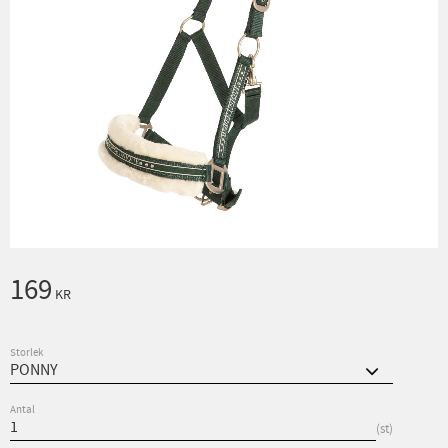
169
KR
Storlek
Antal
st