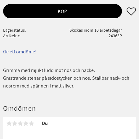
Lägg ti
KÖP
Lagerstatus
Skickas inom 10 arbetsdagar
Artikelnr
24363P
Ge ett omdöme!
Grimma med mjukt ludd mot nos och nacke.
Gnistrande stenar på sidostycken och nos. Ställbar nack- och
nosrem med spännen i matt silver.
Omdömen
Du