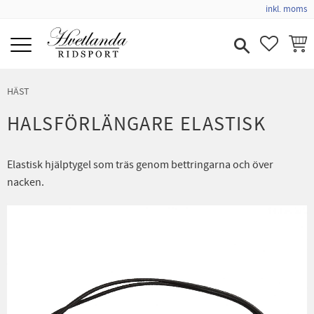
inkl. moms
Meny
FAVORIT
KUND
HÄST
HALSFÖRLÄNGARE ELASTISK
Elastisk hjälptygel som träs genom bettringarna och över
nacken.