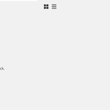
Rutnätsvy
Listvy
ck.