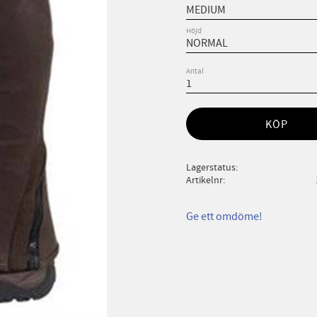
Höjd
Antal
KÖP
Lagerstatus
Artikelnr
Ge ett omdöme!