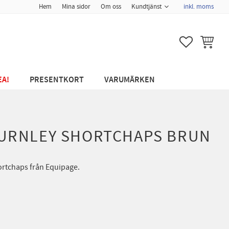
Hem
Mina sidor
Om oss
Kundtjänst
inkl. moms
FAVORITER
KUNDVA
EA!
PRESENTKORT
VARUMÄRKEN
BURNLEY SHORTCHAPS BRUN
ortchaps från Equipage.