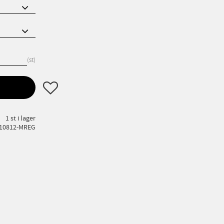
st
Lägg till i favoriter
1 st i lager
10812-MREG