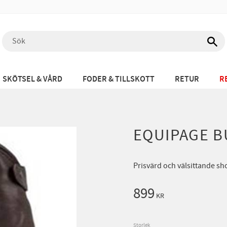
SKÖTSEL & VÅRD
FODER & TILLSKOTT
RETUR
R
EQUIPAGE 
Prisvärd och välsittande sh
899
KR
Storlek