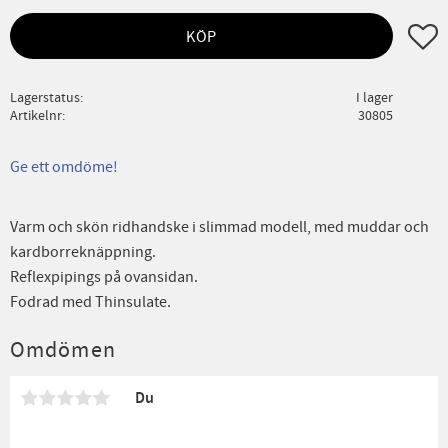
Lägg ti
KÖP
Lagerstatus
I lager
Artikelnr
30805
Ge ett omdöme!
Varm och skön ridhandske i slimmad modell, med muddar och
kardborreknäppning.
Reflexpipings på ovansidan.
Fodrad med Thinsulate.
Omdömen
Du