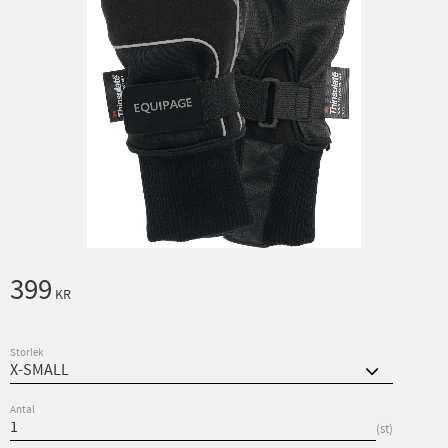
399
KR
Storlek
Antal
st