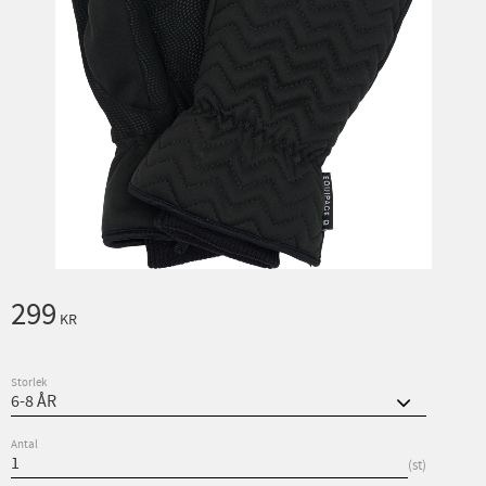
299
KR
Storlek
Antal
st