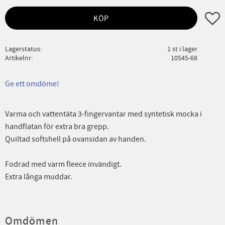
Lägg ti
KÖP
Lagerstatus
1 st i lager
Artikelnr
10545-68
Ge ett omdöme!
Varma och vattentäta 3-fingervantar med syntetisk mocka i
handflatan för extra bra grepp.
Quiltad softshell på ovansidan av handen.
Fodrad med varm fleece invändigt.
Extra långa muddar.
Omdömen