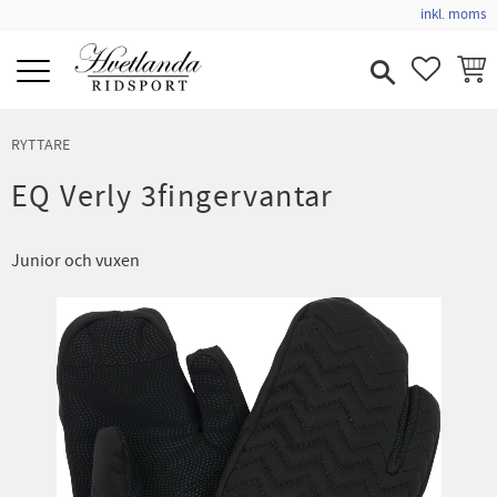
inkl. moms
Meny
FAVORIT
KUND
RYTTARE
EQ Verly 3fingervantar
Junior och vuxen