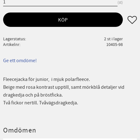
st
Lägg ti
KÖP
Lagerstatus
2 st i lager
Artikelnr
10405-98
Ge ett omdöme!
Fleecejacka för junior, i mjuk polarfleece.
Beige med rosa kontrast upptill, samt mörkblå detaljer vid
dragkedja och på bröstficka.
Två fickor nertill. Tvåvägsdragkedja.
Omdömen