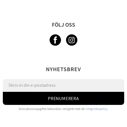
FÖLJ OSS
NYHETSBREV
PRENUMERERA
Dina personuppgifter behandlas i enlighet med vår
integritetspolicy
.