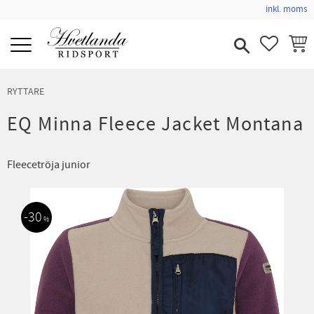
inkl. moms
Meny
FAVORIT
KUND
RYTTARE
EQ Minna Fleece Jacket Montana
Fleecetröja junior
30
%