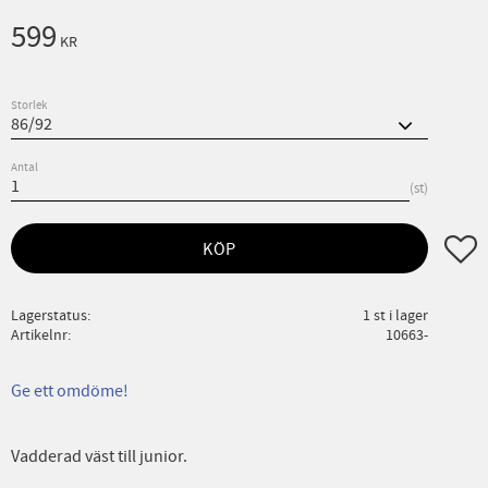
599
KR
Storlek
Antal
st
Lägg ti
KÖP
Lagerstatus
1 st i lager
Artikelnr
10663-
Ge ett omdöme!
Vadderad väst till junior.