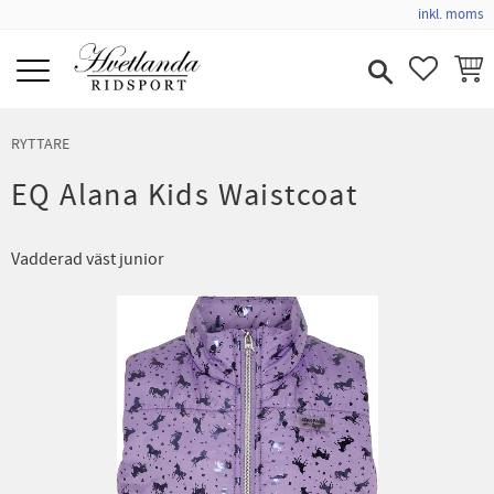
inkl. moms
Meny
FAVORIT
KUND
RYTTARE
EQ Alana Kids Waistcoat
Vadderad väst junior