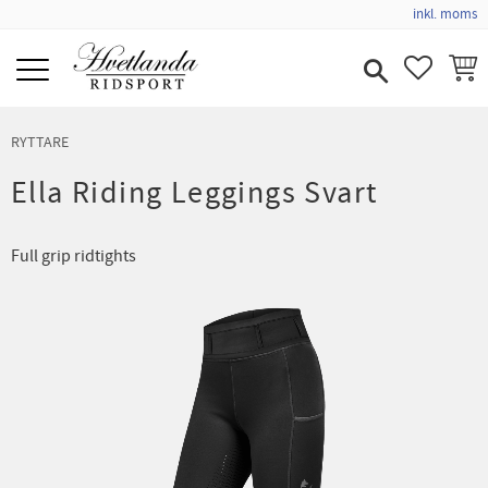
inkl. moms
Meny
FAVORIT
KUND
RYTTARE
Ella Riding Leggings Svart
Full grip ridtights