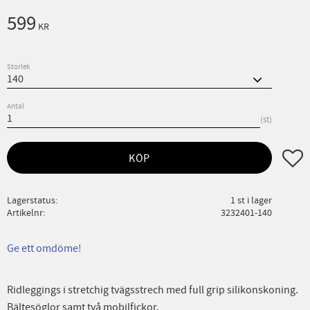
599
KR
Storlek
Antal
st
Lägg ti
KÖP
Lagerstatus
1 st i lager
Artikelnr
3232401-140
Ge ett omdöme!
Ridleggings i stretchig tvägsstrech med full grip silikonskoning.
Bältesöglor samt två mobilfickor.