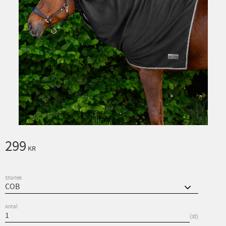
299
KR
Storlek
Antal
st