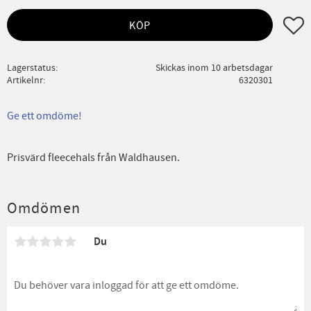
Lägg ti
KÖP
Lagerstatus
Skickas inom 10 arbetsdagar
Artikelnr
6320301
Ge ett omdöme!
Prisvärd fleecehals från Waldhausen.
Omdömen
Du