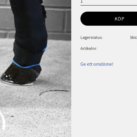
KÖP
Lagerstatus
Ski
Artikelnr
Ge ett omdöme!