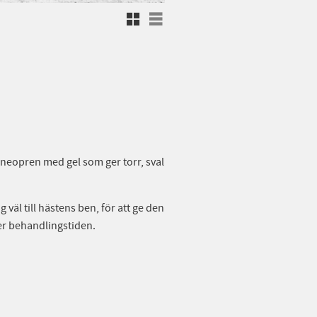
Rutnätsvy
Listvy
t neopren med gel som ger torr, sval
väl till hästens ben, för att ge den
er behandlingstiden.