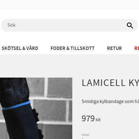
SKÖTSEL & VÅRD
FODER & TILLSKOTT
RETUR
R
LAMICELL K
Smidiga kylbandage som håll
979
KR
Antal