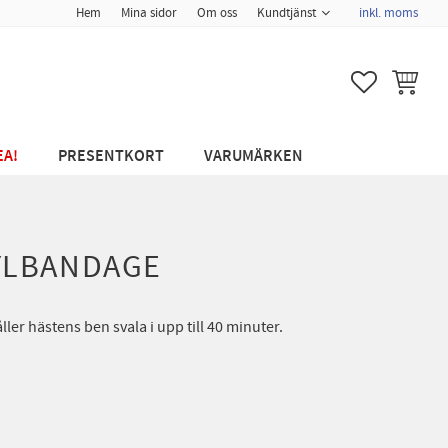
Hem
Mina sidor
Om oss
Kundtjänst
inkl. moms
FAVORITER
KUNDVA
EA!
PRESENTKORT
VARUMÄRKEN
YLBANDAGE
er hästens ben svala i upp till 40 minuter.