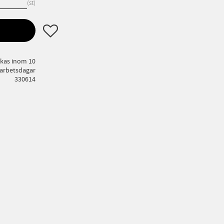
st
Lägg till i favoriter
ckas inom 10
arbetsdagar
330614