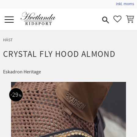
inkl. moms
Meny
FAVORIT
KUND
HÄST
CRYSTAL FLY HOOD ALMOND
Eskadron Heritage
29
%