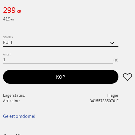
Nedsatt pris:
299
KR
Ordinarie pris:
419
KR
Storlek
Antal
st
Lägg ti
KÖP
Lagerstatus
I lager
Artikelnr
341557385070-F
Ge ett omdöme!